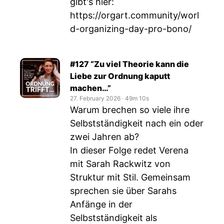
gibt's hier:
https://orgart.community/worl
d-organizing-day-pro-bono/
#127 “Zu viel Theorie kann die
Liebe zur Ordnung kaputt
machen…”
27. February 2026
‧
49m 10s
Warum brechen so viele ihre
Selbstständigkeit nach ein oder
zwei Jahren ab?
In dieser Folge redet Verena
mit Sarah Rackwitz von
Struktur mit Stil. Gemeinsam
sprechen sie über Sarahs
Anfänge in der
Selbstständigkeit als